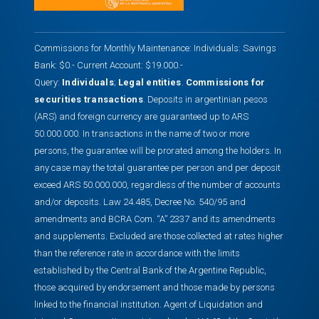
Commissions for Monthly Maintenance: Individuals: Savings
Bank: $0.- Current Account: $19.000.-
Query:
Individuals
;
Legal entities
.
Commissions for
securities transactions
. Deposits in argentinian pesos
(ARS) and foreign currency are guaranteed up to ARS
50.000.000. In transactions in the name of two or more
persons, the guarantee will be prorated among the holders. In
any case may the total guarantee per person and per deposit
exceed ARS 50.000.000, regardless of the number of accounts
and/or deposits. Law 24.485, Decree No. 540/95 and
amendments and BCRA Com. “A” 2337 and its amendments
and supplements. Excluded are those collected at rates higher
than the reference rate in accordance with the limits
established by the Central Bank of the Argentine Republic,
those acquired by endorsement and those made by persons
linked to the financial institution. Agent of Liquidation and