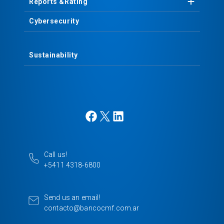
Reports &
Rating
Cybersecurity
Sustainability
F
X
L
a
i
c
n
e
k
Call us!
b
e
+5411 4318-6800
o
d
o
I
k
n
Send us an email!
contacto@bancocmf.com.ar