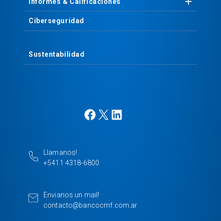
Informes &
Calificaciones
Ciberseguridad
Sustentabilidad
F
X
L
a
i
c
n
e
k
Llamanos!
b
e
+5411 4318-6800
o
d
o
I
k
n
Envianos un mail!
contacto@bancocmf.com.ar