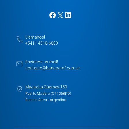
F
X
L
a
i
c
n
e
k
Llamanos!
b
e
+5411 4318-6800
o
d
o
I
k
n
Envianos un mail!
contacto@bancocmf.com.ar
Macacha Güemes 150
Puerto Madero (C1106BKD)
Buenos Aires - Argentina