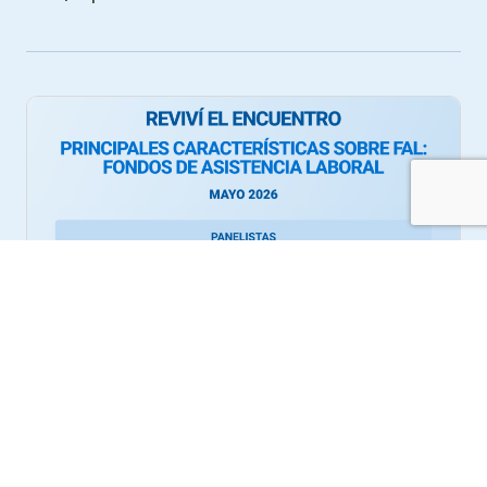
E
c
Webinar: Principales características de FAL:
i
Fondos de Asistencia Laboral