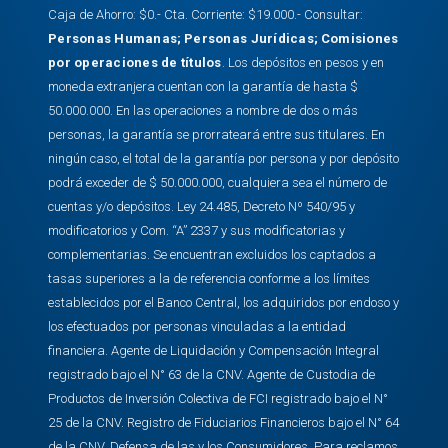
Caja de Ahorro: $0.- Cta. Corriente: $19.000.- Consultar:
Personas Humanas
;
Personas Jurídicas
;
Comisiones
por operaciones de títulos
. Los depósitos en pesos y en
moneda extranjera cuentan con la garantía de hasta $
50.000.000. En las operaciones a nombre de dos o más
personas, la garantía se prorrateará entre sus titulares. En
ningún caso, el total de la garantía por persona y por depósito
podrá exceder de $ 50.000.000, cualquiera sea el número de
cuentas y/o depósitos. Ley 24.485, Decreto Nº 540/95 y
modificatorios y Com. “A” 2337 y sus modificatorias y
complementarias. Se encuentran excluidos los captados a
tasas superiores a la de referencia conforme a los límites
establecidos por el Banco Central, los adquiridos por endoso y
los efectuados por personas vinculadas a la entidad
financiera. Agente de Liquidación y Compensación Integral
registrado bajo el N° 63 de la CNV. Agente de Custodia de
Productos de Inversión Colectiva de FCI registrado bajo el N°
25 de la CNV. Registro de Fiduciarios Financieros bajo el N° 64
de la CNV. Defensa de las y los Consumidores. Para reclamos