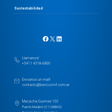
Sustentabilidad
F
X
L
a
i
c
n
e
k
Llamanos!
b
e
+5411 4318-6800
o
d
o
I
k
n
Envianos un mail!
contacto@bancocmf.com.ar
Macacha Güemes 150
Puerto Madero (C1106BKD)