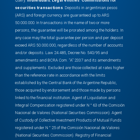
Query:
Individuals
;
Legal entities
.
Commissions for
securities transactions
. Deposits in argentinian pesos
(ARS) and foreign currency are guaranteed up to ARS
50.000.000. In transactions in the name of two or more
persons, the guarantee will be prorated among the holders. In
any case may the total guarantee per person and per deposit
exceed ARS 50.000.000, regardless of the number of accounts
and/or deposits. Law 24.485, Decree No. 540/95 and
amendments and BCRA Com. “A” 2337 and its amendments
and supplements. Excluded are those collected at rates higher
than the reference rate in accordance with the limits
established by the Central Bank of the Argentine Republic,
those acquired by endorsement and those made by persons
linked to the financial institution. Agent of Liquidation and
Integral Compensation registered under N ° 63 of the Comisión
Nacional de Valores (National Securities Commission). Agent
of Custody of Collective Investment Products of Mutual Funds
registered under N ° 25 of the Comisión Nacional de Valores
(National Securities Commission). Registry of Financial