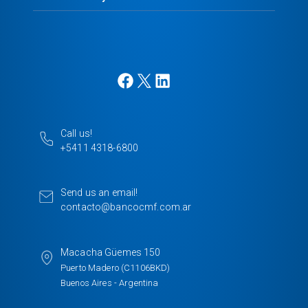
F
X
L
a
i
c
n
e
k
Call us!
b
e
+5411 4318-6800
o
d
o
I
k
n
Send us an email!
contacto@bancocmf.com.ar
Macacha Güemes 150
Puerto Madero (C1106BKD)
Buenos Aires - Argentina