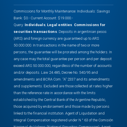
Commissions for Monthly Maintenance: Individuals: Savings
Bank: $0.- Current Account: $19.000.-
Query:
Individuals
;
Legal entities
.
Commissions for
securities transactions
. Deposits in argentinian pesos
(ARS) and foreign currency are guaranteed up to ARS
50.000.000. In transactions in the name of two or more
persons, the guarantee will be prorated among the holders. In
any case may the total guarantee per person and per deposit
exceed ARS 50.000.000, regardless of the number of accounts
and/or deposits. Law 24.485, Decree No. 540/95 and
amendments and BCRA Com. “A” 2337 and its amendments
and supplements. Excluded are those collected at rates higher
than the reference rate in accordance with the limits
established by the Central Bank of the Argentine Republic,
those acquired by endorsement and those made by persons
linked to the financial institution. Agent of Liquidation and
Integral Compensation registered under N ° 63 of the Comisión
Nacional de Valores (National Securities Commission). Agent