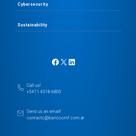
Cybersecurity
Sustainability
F
X
L
a
i
c
n
e
k
Call us!
b
e
+5411 4318-6800
o
d
o
I
k
n
Send us an email!
contacto@bancocmf.com.ar