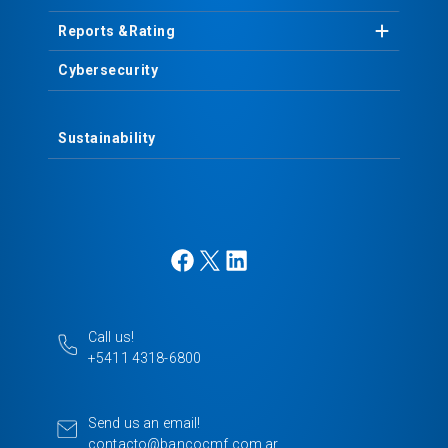
Reports &
Rating
Cybersecurity
Sustainability
F
X
L
a
i
c
n
e
k
Call us!
b
e
+5411 4318-6800
o
d
o
I
k
n
Send us an email!
contacto@bancocmf.com.ar