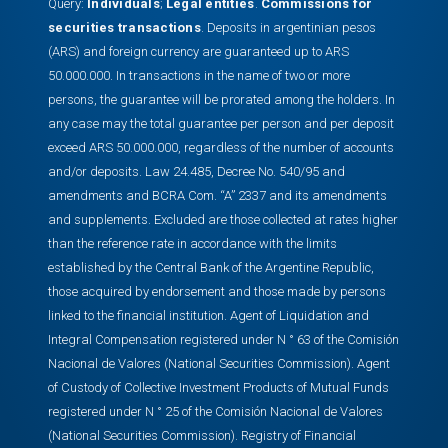
Query:
Individuals
;
Legal entities
.
Commissions for
securities transactions
. Deposits in argentinian pesos
(ARS) and foreign currency are guaranteed up to ARS
50.000.000. In transactions in the name of two or more
persons, the guarantee will be prorated among the holders. In
any case may the total guarantee per person and per deposit
exceed ARS 50.000.000, regardless of the number of accounts
and/or deposits. Law 24.485, Decree No. 540/95 and
amendments and BCRA Com. “A” 2337 and its amendments
and supplements. Excluded are those collected at rates higher
than the reference rate in accordance with the limits
established by the Central Bank of the Argentine Republic,
those acquired by endorsement and those made by persons
linked to the financial institution. Agent of Liquidation and
Integral Compensation registered under N ° 63 of the Comisión
Nacional de Valores (National Securities Commission). Agent
of Custody of Collective Investment Products of Mutual Funds
registered under N ° 25 of the Comisión Nacional de Valores
(National Securities Commission). Registry of Financial