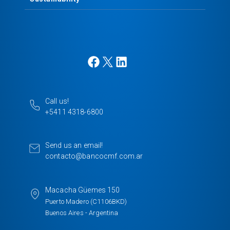
F
X
L
a
i
c
n
e
k
Call us!
b
e
+5411 4318-6800
o
d
o
I
k
n
Send us an email!
contacto@bancocmf.com.ar
Macacha Güemes 150
Puerto Madero (C1106BKD)
Buenos Aires - Argentina