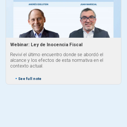
ey de Inocencia Fiscal
Reviví el encue
ltimo encuentro donde se abordó el
de abril 2025
os efectos de esta normativa en el
tual.
En estos tiempos,
internacional y l
La volatilidad de
 note
políticas repercu
oportunidades de 
crucial entender 
cómo afectan nu
See full note