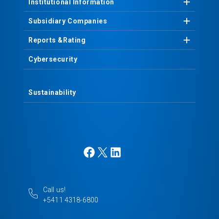
Institutional
Information
Subsidiary
Companies
Reports &
Rating
Cybersecurity
Sustainability
F
X
L
a
i
c
n
e
k
Call us!
b
e
+5411 4318-6800
o
d
o
I