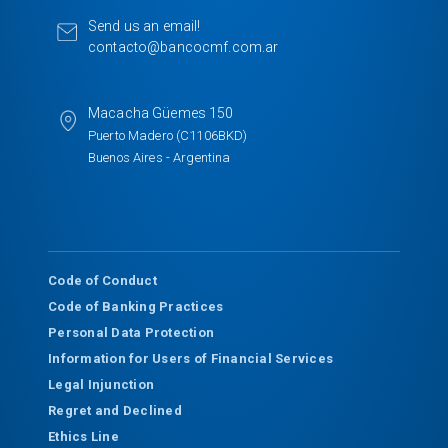
k
n
Send us an email!
contacto@bancocmf.com.ar
Macacha Güemes 150
Puerto Madero (C1106BKD)
Buenos Aires - Argentina
Code of Conduct
Code of Banking Practices
Personal Data Protection
Information for Users of Financial Services
Legal Injunction
Regret and Declined
Ethics Line