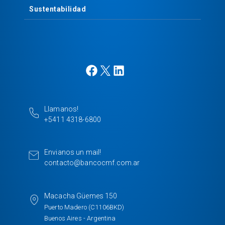
Sustentabilidad
F
X
L
a
i
c
n
e
k
Llamanos!
b
e
+5411 4318-6800
o
d
o
I
k
n
Envianos un mail!
contacto@bancocmf.com.ar
Macacha Güemes 150
Puerto Madero (C1106BKD)
Buenos Aires - Argentina