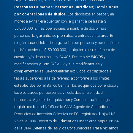
Personas Humanas
;
Personas Jurídicas
;
Comisiones
por operaciones de títulos
. Los depósitos en pesos y en
moneda extranjera cuentan con la garantía de hasta $
50.000.000. En las operaciones a nombre de dos o más
personas, la garantía se prorrateará entre sus titulares. En
ningún caso, el total de la garantía por persona y por depósito
podrá exceder de $ 50.000.000, cualquiera sea el número de
cuentas y/o depósitos. Ley 24.485, Decreto Nº 540/95 y
modificatorios y Com. “A” 2337 y sus modificatorias y
complementarias. Se encuentran excluidos los captados a
tasas superiores a la de referencia conforme a los límites
establecidos por el Banco Central, los adquiridos por endoso y
los efectuados por personas vinculadas a la entidad
financiera. Agente de Liquidación y Compensación Integral
registrado bajo el N° 63 de la CNV. Agente de Custodia de
Productos de Inversión Colectiva de FCI registrado bajo el N°
25 de la CNV. Registro de Fiduciarios Financieros bajo el N° 64
de la CNV. Defensa de las y los Consumidores. Para reclamos