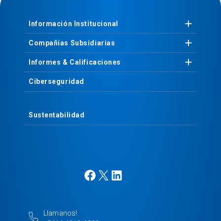
Información
Institucional
Compañías
Subsidiarias
Informes &
Calificaciones
Ciberseguridad
Sustentabilidad
F
X
L
a
i
c
n
e
k
Llamanos!
b
e