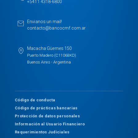
+5411 4318-6800
o
d
o
I
k
n
Envianos un mail!
contacto@bancocmf.com.ar
Macacha Güemes 150
Puerto Madero (C1106BKD)
Buenos Aires - Argentina
Código de conducta
Código de prácticas bancarias
Protección de datos personales
Información al Usuario Financiero
Requerimientos Judiciales