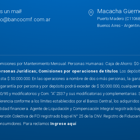
Macacha Güem
s un mail!
to@bancocmf.com.ar
Puerto Madero (C1106
Buenos Aires - Argenti
misiones por Mantenimiento Mensual: Personas Humanas: Caja de Ahorro: $0.- C
ersonas Jurídicas
;
Comisiones por operaciones de títulos
. Los depósi
sta $ 50.000.000. En las operaciones a nombre de dos o más personas, la garantí
 garantía por persona y por depósito podrá exceder de $ 50.000.000, cualquiera
0/95 y modificatorios y Com. “A” 2337 y sus modificatorias y complementarias. 
ferencia conforme a los límites establecidos por el Banco Central, los adquirido
tidad financiera. Agente de Liquidación y Compensación Integral registrado baj
versión Colectiva de FCI registrado bajo el N° 25 de la CNV. Registro de Fiduciar
nsumidores. Para reclamos
Ingrese aquí