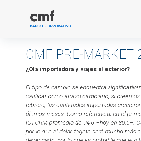
Ir
al
contenido
CMF PRE-MARKET 2
¿Ola importadora y viajes al exterior?
El tipo de cambio se encuentra significativ
calificar como atraso cambiario, sí creemos
febrero, las cantidades importadas creciero
últimos meses. Como referencia, en el prime
ICTCRM promedio de 94,6 –hoy en 80,6–. Ca
por lo que el dólar tarjeta será mucho más 
devengado, por lo que es probable que el d