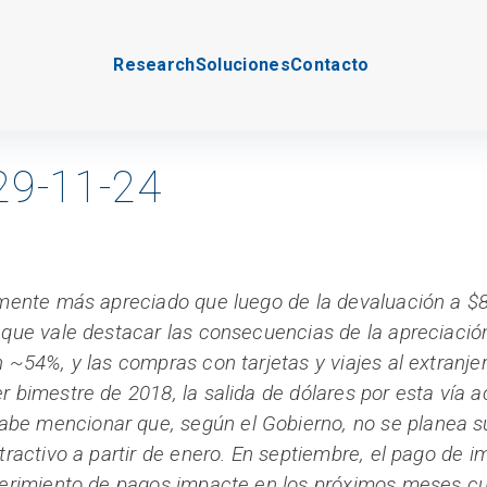
Research
Soluciones
Contacto
9-11-24
amente más apreciado que luego de la devaluación a $8
 que vale destacar las consecuencias de la apreciació
n ~54%, y las compras con tarjetas y viajes al extran
r bimestre de 2018, la salida de dólares por esta vía
be mencionar que, según el Gobierno, no se planea su
atractivo a partir de enero. En septiembre, el pago de
iferimiento de pagos impacte en los próximos meses c