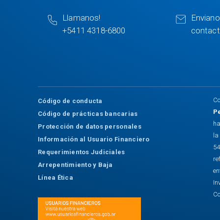
Llamanos!
Enviano
+5411 4318-6800
contac
Co
Código de conducta
P
Código de prácticas bancarias
ha
Protección de datos personales
la
Información al Usuario Financiero
54
Requerimientos Judiciales
re
Arrepentimiento y Baja
en
Línea Ética
In
Co