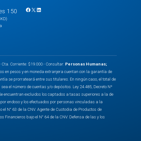
es 150
F
X
L
BKD)
a
i
na
c
n
e
k
b
e
o
d
o
I
ta. Corriente: $19.000.- Consultar:
Personas Humanas
;
k
n
tos en pesos y en moneda extranjera cuentan con la garantía de
a se prorrateará entre sus titulares. En ningún caso, el total de
 sea el número de cuentas y/o depósitos. Ley 24.485, Decreto Nº
Se encuentran excluidos los captados a tasas superiores a la de
s por endoso y los efectuados por personas vinculadas a la
o el N° 63 de la CNV. Agente de Custodia de Productos de
ios Financieros bajo el N° 64 de la CNV. Defensa de las y los