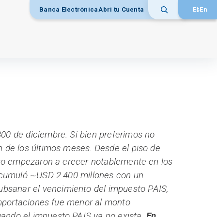
Banca Electrónica
Abrí tu Cuenta
Es
En
Buscar
00 de diciembre. Si bien preferimos no
n de los últimos meses. Desde el piso de
jero empezaron a crecer notablemente en los
 acumuló ~USD 2.400 millones con un
bsanar el vencimiento del impuesto PAIS,
 importaciones fue menor al monto
uando el impuesto PAIS ya no exista.
En