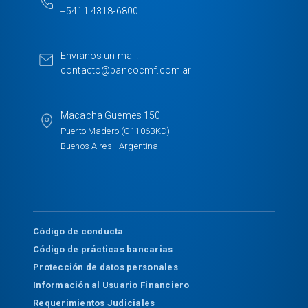
b
e
+5411 4318-6800
o
d
o
I
k
n
Envianos un mail!
contacto@bancocmf.com.ar
Macacha Güemes 150
Puerto Madero (C1106BKD)
Buenos Aires - Argentina
Código de conducta
Código de prácticas bancarias
Protección de datos personales
Información al Usuario Financiero
Requerimientos Judiciales