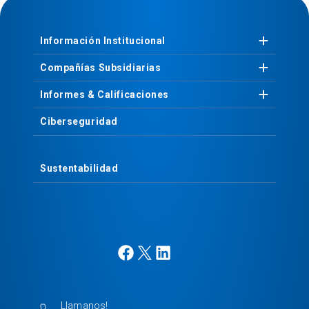
Información
Institucional
Compañías
Subsidiarias
Informes &
Calificaciones
Ciberseguridad
Sustentabilidad
F
X
L
a
i
c
n
e
k
Llamanos!