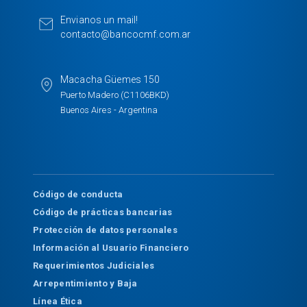
o
I
k
n
Envianos un mail!
contacto@bancocmf.com.ar
Macacha Güemes 150
Puerto Madero (C1106BKD)
Buenos Aires - Argentina
Código de conducta
Código de prácticas bancarias
Protección de datos personales
Información al Usuario Financiero
Requerimientos Judiciales
Arrepentimiento y Baja
Línea Ética