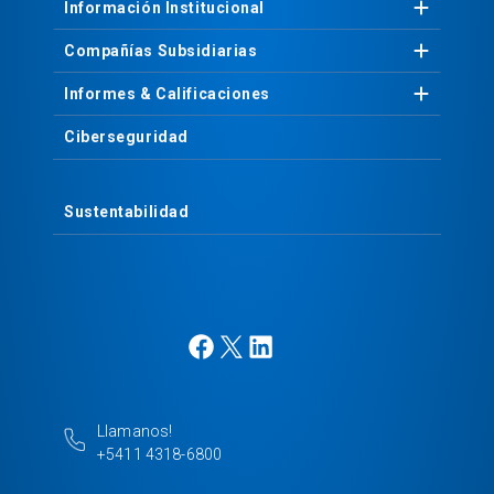
Información
Institucional
Compañías
Subsidiarias
Informes &
Calificaciones
Ciberseguridad
Sustentabilidad
F
X
L
a
i
c
n
e
k
Llamanos!
b
e
+5411 4318-6800
o
d