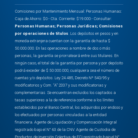
Comisiones por Mantenimiento Mensual: Personas Humanas:
Caja de Ahorro: $0.- Cta. Corriente: $19.000.- Consultar:
Personas Humanas
;
Personas Jurídicas
;
Comisiones
por operaciones de títulos
. Los depósitos en pesos y en
moneda extranjera cuentan con la garantía de hasta $
50.000.000. En las operaciones a nombre de dos o más
personas, la garantía se prorrateará entre sus titulares. En
ningún caso, el total de la garantía por persona y por depósito
podrá exceder de $ 50.000.000, cualquiera sea el número de
cuentas y/o depósitos. Ley 24.485, Decreto Nº 540/95 y
modificatorios y Com. “A” 2337 y sus modificatorias y
complementarias. Se encuentran excluidos los captados a
tasas superiores a la de referencia conforme a los límites
establecidos por el Banco Central, los adquiridos por endoso y
los efectuados por personas vinculadas a la entidad
financiera. Agente de Liquidación y Compensación Integral
registrado bajo el N° 63 de la CNV. Agente de Custodia de
Productos de Inversión Colectiva de FCI registrado bajo el N°