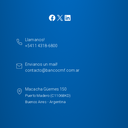
F
X
L
a
i
c
n
e
k
Llamanos!
b
e
+5411 4318-6800
o
d
o
I
k
n
Envianos un mail!
contacto@bancocmf.com.ar
Macacha Güemes 150
Puerto Madero (C1106BKD)
Buenos Aires - Argentina