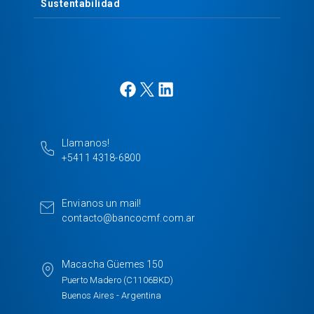
Sustentabilidad
F
X
L
a
i
c
n
e
k
Llamanos!
b
e
+5411 4318-6800
o
d
o
I
k
n
Envianos un mail!
contacto@bancocmf.com.ar
Macacha Güemes 150
Puerto Madero (C1106BKD)
Buenos Aires - Argentina