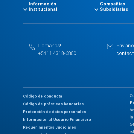
Información
Compañías
Institucional
Subsidiarias
Llamanos!
Enviano
+5411 4318-6800
contac
Co
Código de conducta
P
Código de prácticas bancarias
ha
Protección de datos personales
la
Información al Usuario Financiero
54
Requerimientos Judiciales
re