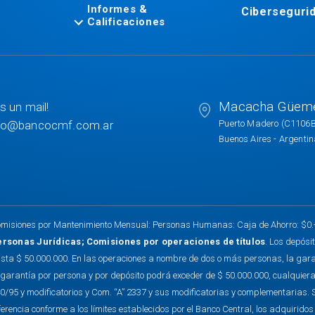
Informes &
Ciberseguri
Calificaciones
Macacha Güem
s un mail!
to@bancocmf.com.ar
Puerto Madero (C1106
Buenos Aires - Argenti
misiones por Mantenimiento Mensual: Personas Humanas: Caja de Ahorro: $0.- C
ersonas Jurídicas
;
Comisiones por operaciones de títulos
. Los depósi
sta $ 50.000.000. En las operaciones a nombre de dos o más personas, la garantí
 garantía por persona y por depósito podrá exceder de $ 50.000.000, cualquiera
0/95 y modificatorios y Com. “A” 2337 y sus modificatorias y complementarias. 
ferencia conforme a los límites establecidos por el Banco Central, los adquirido