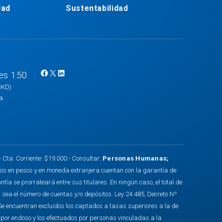
dad
Sustentabilidad
es 150
F
X
L
BKD)
a
i
na
c
n
e
k
b
e
o
d
o
I
ta. Corriente: $19.000.- Consultar:
Personas Humanas
;
k
n
tos en pesos y en moneda extranjera cuentan con la garantía de
a se prorrateará entre sus titulares. En ningún caso, el total de
 sea el número de cuentas y/o depósitos. Ley 24.485, Decreto Nº
Se encuentran excluidos los captados a tasas superiores a la de
s por endoso y los efectuados por personas vinculadas a la