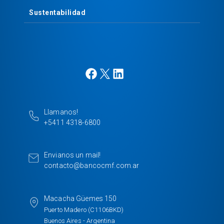
Sustentabilidad
F
X
L
a
i
c
n
e
k
Llamanos!
b
e
+5411 4318-6800
o
d
o
I
k
n
Envianos un mail!
contacto@bancocmf.com.ar
Macacha Güemes 150
Puerto Madero (C1106BKD)
Buenos Aires - Argentina