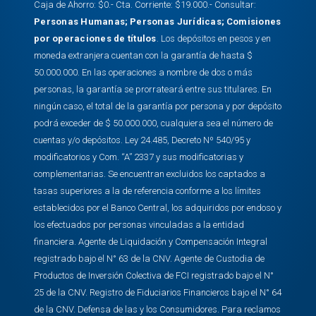
Caja de Ahorro: $0.- Cta. Corriente: $19.000.- Consultar:
Personas Humanas
;
Personas Jurídicas
;
Comisiones
por operaciones de títulos
. Los depósitos en pesos y en
moneda extranjera cuentan con la garantía de hasta $
50.000.000. En las operaciones a nombre de dos o más
personas, la garantía se prorrateará entre sus titulares. En
ningún caso, el total de la garantía por persona y por depósito
podrá exceder de $ 50.000.000, cualquiera sea el número de
cuentas y/o depósitos. Ley 24.485, Decreto Nº 540/95 y
modificatorios y Com. “A” 2337 y sus modificatorias y
complementarias. Se encuentran excluidos los captados a
tasas superiores a la de referencia conforme a los límites
establecidos por el Banco Central, los adquiridos por endoso y
los efectuados por personas vinculadas a la entidad
financiera. Agente de Liquidación y Compensación Integral
registrado bajo el N° 63 de la CNV. Agente de Custodia de
Productos de Inversión Colectiva de FCI registrado bajo el N°
25 de la CNV. Registro de Fiduciarios Financieros bajo el N° 64
de la CNV. Defensa de las y los Consumidores. Para reclamos