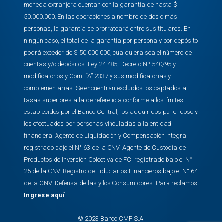
moneda extranjera cuentan con la garantía de hasta $
50.000.000. En las operaciones a nombre de dos o más
personas, la garantía se prorrateará entre sus titulares. En
ningún caso, el total de la garantía por persona y por depósito
podrá exceder de $ 50.000.000, cualquiera sea el número de
cuentas y/o depósitos. Ley 24.485, Decreto Nº 540/95 y
modificatorios y Com. “A” 2337 y sus modificatorias y
complementarias. Se encuentran excluidos los captados a
tasas superiores a la de referencia conforme a los límites
establecidos por el Banco Central, los adquiridos por endoso y
los efectuados por personas vinculadas a la entidad
financiera. Agente de Liquidación y Compensación Integral
registrado bajo el N° 63 de la CNV. Agente de Custodia de
Productos de Inversión Colectiva de FCI registrado bajo el N°
25 de la CNV. Registro de Fiduciarios Financieros bajo el N° 64
de la CNV. Defensa de las y los Consumidores. Para reclamos
Ingrese aquí
© 2023 Banco CMF S.A.