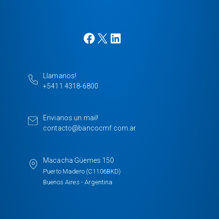
F
X
L
a
i
c
n
e
k
Llamanos!
b
e
+5411 4318-6800
o
d
o
I
k
n
Envianos un mail!
contacto@bancocmf.com.ar
Macacha Güemes 150
Puerto Madero (C1106BKD)
Buenos Aires - Argentina